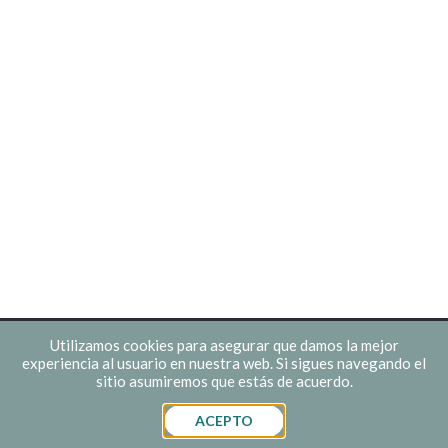
Utilizamos cookies para asegurar que damos la mejor
experiencia al usuario en nuestra web. Si sigues navegando el
TELÉFONO
WHATSAPP
PODCAST
sitio asumiremos que estás de acuerdo.
ACEPTO
DISEÑO WEB
REDES
GOOGLE ADS